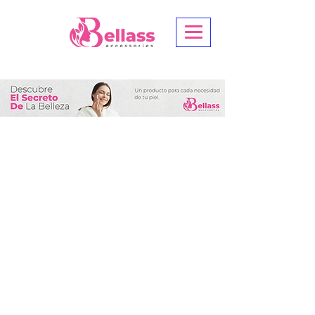
Carotone
Tienda
/
Carotone
Ordenar por
Filtros
Borrar todos
Filtros
Borrar todos
Mostrar objeto
Mostrar objeto