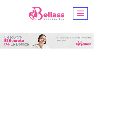
Tienda
/
Caro White