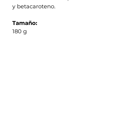
y betacaroteno.
Tamaño:
180 g
Tienda Física
4996 BROADWAY APT CC SALON SILVIA New
York, New York - Estados Unidos (EEUU),
10034
+1 646 479 1530
bellassaccessories@gmail.com