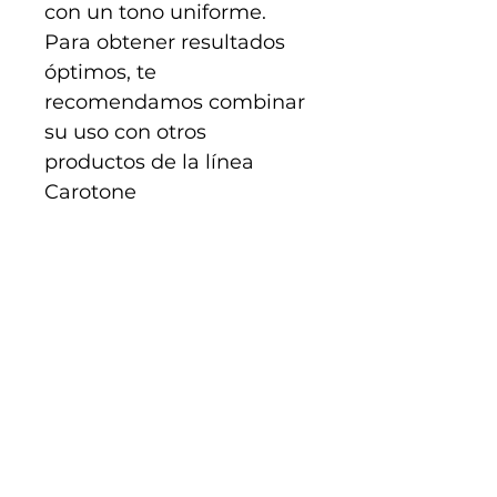
con un tono uniforme.
Para obtener resultados
óptimos, te
recomendamos combinar
su uso con otros
productos de la línea
Carotone
Tienda Física
4996 BROADWAY APT CC SALON SILVIA New
York, New York - Estados Unidos (EEUU),
10034
+1 646 479 1530