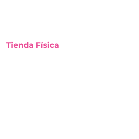
Tienda Física
4996 BROADWAY APT CC SALON SILVIA New
York, New York - Estados Unidos (EEUU),
10034
+1 646 479 1530
bellassaccessories@gmail.com
Política
Envío y devoluciones
Política de la tienda
Métodos de pago