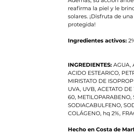
Además, su acción antie
reafirma la piel y le bri
solares. ¡Disfruta de una
protegida!
Ingredientes activos:
2
INGREDIENTES:
AGUA, 
ACIDO ESTEARICO, PET
MIRISTATO DE ISOPROP
UVA, UVB, ACETATO DE
60, METILOPARABENO,
SODIACABULFENO, SOD
COLÁGENO, hq 2%, FRA
Hecho en Costa de Marfi