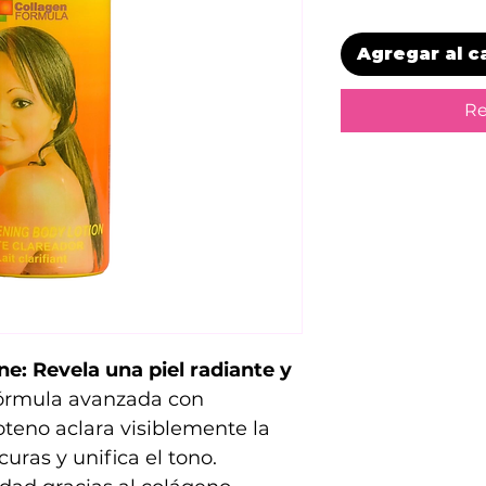
Agregar al c
Re
e: Revela una piel radiante y
órmula avanzada con
teno aclara visiblemente la
uras y unifica el tono.