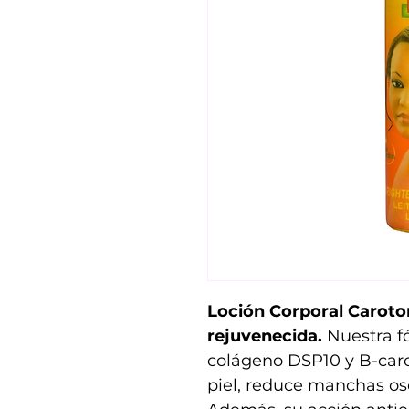
Loción Corporal Caroton
rejuvenecida.
Nuestra f
colágeno DSP10 y B-caro
piel, reduce manchas osc