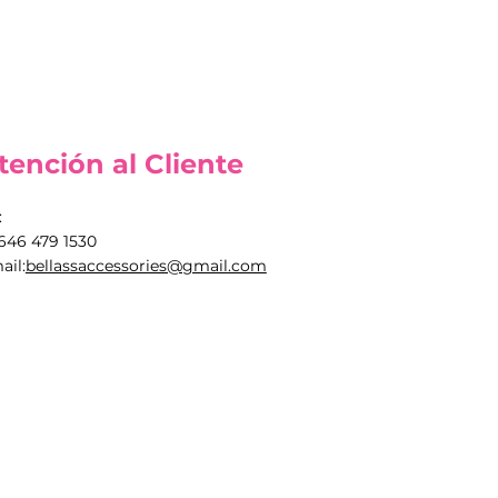
tención al Cliente
:
 646 479 1530
ail:
bellassaccessories@gmail.com