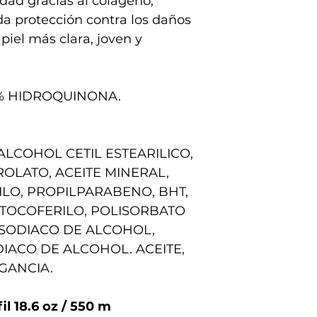
dad gracias al colágeno,
nda protección contra los daños
 piel más clara, joven y
% HIDROQUINONA.
ALCOHOL CETIL ESTEARILICO,
ROLATO, ACEITE MINERAL,
ILO, PROPILPARABENO, BHT,
 TOCOFERILO, POLISORBATO
 SODIACO DE ALCOHOL,
IACO DE ALCOHOL. ACEITE,
GANCIA.
l 18.6 oz / 550 m