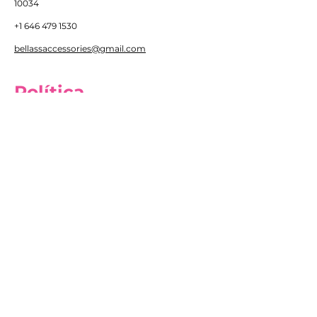
10034
+1 646 479 1530
bellassaccessories@gmail.com
Política
Envío y devoluciones
Política de la tienda
Métodos de pago
FAQ
Atención al Cliente
Tel:
+1 646 479 1530
Email:
bellassaccessories@gmail.com